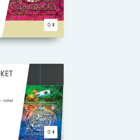
CKET
n- oder